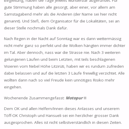
Begleitung, haben die Tage jeweils wunderbar abgerundet. Für
gute Stimmung haben alle gesorgt, aber einer, vor allem am
Samstagabend mehr als die Anderen (der Name sei hier nicht
genannt). Und Stefi, dem Organisator für die Lokalitäten, sei an
dieser Stelle nochmals Dank dafür.
Nach Regen in der Nacht auf Sonntag war es dann wettermässig
nicht mehr ganz so perfekt und die Wolken hängten immer dichter
im Tal. Aber dennoch, nass war die Strasse nie. Nach 3 weiteren
gelungenen Läufen und beim Letzten, mit teils beschlagenen
Visieren vom Nebel Höhe Litzirüti, haben wir es rundum zufrieden
dabei belassen und auf die letzten 3 Läufe freiwillig verzichtet. Alle
wollten dann nach so viel Freude kein unnötiges Risiko mehr
eingehen.
Wochenende Zusammengefasst:
Motopur
!!!
Dem OK und allen Helfern/Innen dieses Anlasses und unserem
Töff-OK Christoph und Hansueli sei ein herzlicher grosser Dank
ausgesprochen. Alles ist nicht selbstverständlich in diesen Zeiten.