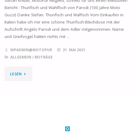
Stefan Knittel, MotoPur Mitglied, schrieb für uns einen exklusiven
Bericht : Thunfisch und Wahlfisch von Parodi (100 Jahre Moto
Guzzi) Danke Stefan. Thunfisch und Walfisch Vom Einkaufen in
Italien habe ich mir eine schöne Thunfisch-Blechdose mit der
Aufschrift Angelo Parodi und dem Adler mitgenommen. Name
und Greifvogel hätten nichts mit …
WPADMIN@MOTOPUR
21. MAI 2021
ALLGEMEIN
/
BEITRÄGE
"2021
LESEN
THUNFISCH
UND
WAHLFISCH"