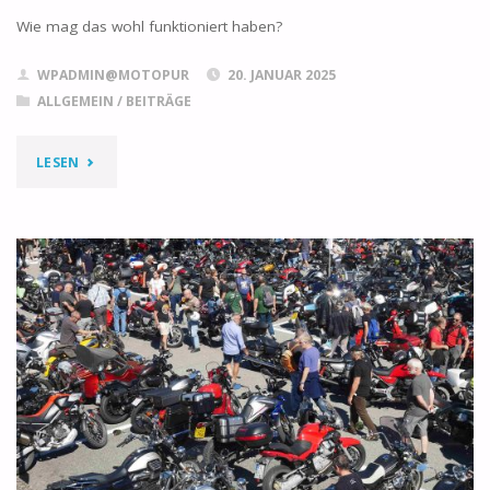
Wie mag das wohl funktioniert haben?
WPADMIN@MOTOPUR
20. JANUAR 2025
ALLGEMEIN
/
BEITRÄGE
"2025
LESEN
BILD-
BERICHT
VON
DEN
MOTO
GUZZI
EXPERIMENTEN"