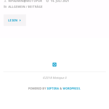
WPADMIN@MOTOPUR
16. JULI 2021
ALLGEMEIN
/
BEITRÄGE
"2021
LESEN
MOTO
GUZZI
–
UNA
MARCA
©2018 Motopur.li
NUOVA
ITALIANA
POWERED BY
SEPTERA
&
WORDPRESS.
–
WIRD