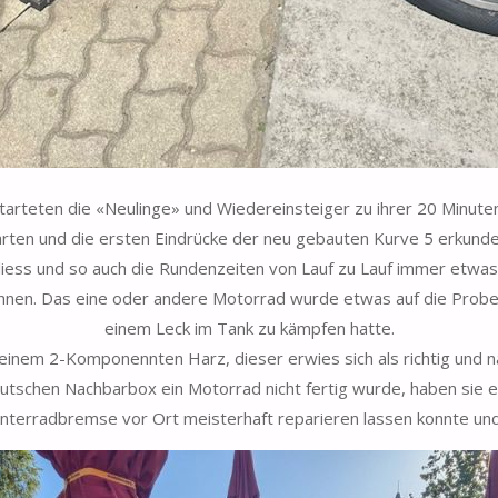
arteten die «Neulinge» und Wiedereinsteiger zu ihrer 20 Minute
arten und die ersten Eindrücke der neu gebauten Kurve 5 erkunde
liess und so auch die Rundenzeiten von Lauf zu Lauf immer etwas
chnen. Das eine oder andere Motorrad wurde etwas auf die Probe g
einem Leck im Tank zu kämpfen hatte.
 einem 2-Komponennten Harz, dieser erwies sich als richtig und n
eutschen Nachbarbox ein Motorrad nicht fertig wurde, haben sie 
interradbremse vor Ort meisterhaft reparieren lassen konnte und