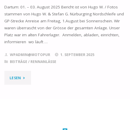
Dartum: 01. – 03. August 2025 Bericht ist von Hugo W. / Fotos
stammen von Hugo W. & Stefan G. Nürburgring Nordschleife und
GP-Strecke Anreise am Freitag, 1.August bei Sonnenschein. Wir
waren überrascht von der Grösse der gesamten Anlage. Unser
Platz war im alten Fahrerlager. Anmelden, abladen, einrichten,
informieren wo läuft …
WPADMIN@MOTOPUR
1. SEPTEMBER 2025
BEITRÄGE
/
RENNANLÄSSE
"2025
LESEN
52.
OLDTIMER
GRAND
PRIX