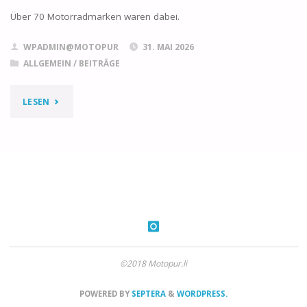
Über 70 Motorradmarken waren dabei.
WPADMIN@MOTOPUR
31. MAI 2026
ALLGEMEIN
/
BEITRÄGE
"2026
LESEN
44.
INT.
IBBENBÜRENER
MOTORRAD
VETERANEN
©2018 Motopur.li
RALLY
(D)"
POWERED BY
SEPTERA
&
WORDPRESS.