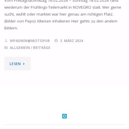
Vom Freitagnachmittag 16.02.2024 – Sonntag 18.02.2024 fand
wiederum der Frühlings-Teilemarkt in NOVEGRO statt. Wer gerne
sucht, wühlt oder marktet war hier genau am richtigen Platz.
(Bilder von Pepo) Alteisen inhalieren Hier gehts zu den andern
Bildern.
WPADMIN@MOTOPUR
3. MÄRZ 2024
ALLGEMEIN
/
BEITRÄGE
"2024
LESEN
MOSTRA
SCAMBIO
/
NOVEGRO
(IT)"