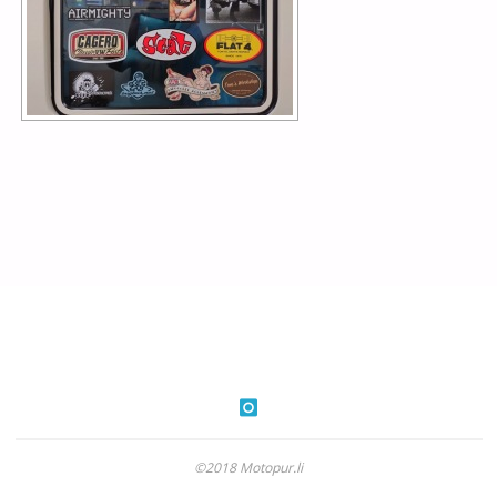
©2018 Motopur.li